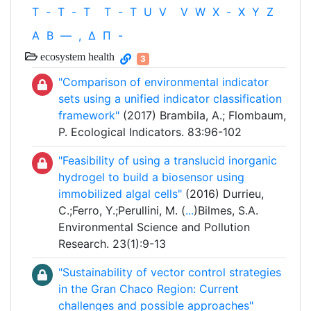
T
-
T
-
T
T
-
T
U
V
V
W
X
-
X
Y
Z
Α
Β
—
,
Δ
Π
-
ecosystem health
3
"Comparison of environmental indicator
sets using a unified indicator classification
framework"
(2017) Brambila, A.; Flombaum,
P. Ecological Indicators. 83:96-102
"Feasibility of using a translucid inorganic
hydrogel to build a biosensor using
immobilized algal cells"
(2016) Durrieu,
C.;Ferro, Y.;Perullini, M. (
...
)Bilmes, S.A.
Environmental Science and Pollution
Research. 23(1):9-13
"Sustainability of vector control strategies
in the Gran Chaco Region: Current
challenges and possible approaches"