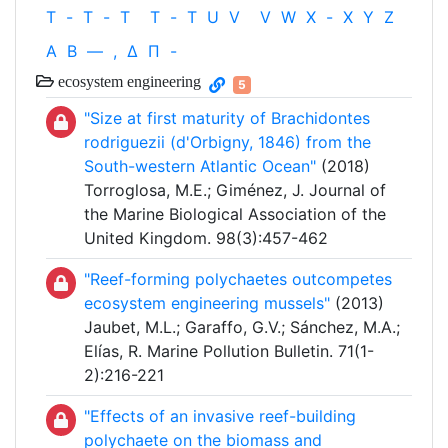
T
-
T
-
T
T
-
T
U
V
V
W
X
-
X
Y
Z
Α
Β
—
,
Δ
Π
-
ecosystem engineering
5
"Size at first maturity of Brachidontes
rodriguezii (d'Orbigny, 1846) from the
South-western Atlantic Ocean"
(2018)
Torroglosa, M.E.; Giménez, J. Journal of
the Marine Biological Association of the
United Kingdom. 98(3):457-462
"Reef-forming polychaetes outcompetes
ecosystem engineering mussels"
(2013)
Jaubet, M.L.; Garaffo, G.V.; Sánchez, M.A.;
Elías, R. Marine Pollution Bulletin. 71(1-
2):216-221
"Effects of an invasive reef-building
polychaete on the biomass and