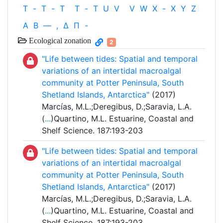
T
-
T
-
T
T
-
T
U
V
V
W
X
-
X
Y
Z
Α
Β
—
,
Δ
Π
-
Ecological zonation
2
"Life between tides: Spatial and temporal
variations of an intertidal macroalgal
community at Potter Peninsula, South
Shetland Islands, Antarctica"
(2017)
Marcías, M.L.;Deregibus, D.;Saravia, L.A.
(
...
)Quartino, M.L. Estuarine, Coastal and
Shelf Science. 187:193-203
"Life between tides: Spatial and temporal
variations of an intertidal macroalgal
community at Potter Peninsula, South
Shetland Islands, Antarctica"
(2017)
Marcías, M.L.;Deregibus, D.;Saravia, L.A.
(
...
)Quartino, M.L. Estuarine, Coastal and
Shelf Science. 187:193-203