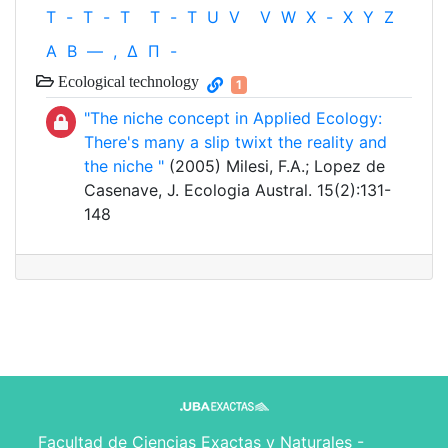
T
-
T
-
T
T
-
T
U
V
V
W
X
-
X
Y
Z
Α
Β
—
,
Δ
Π
-
Ecological technology
1
"The niche concept in Applied Ecology:
There's many a slip twixt the reality and
the niche "
(2005) Milesi, F.A.; Lopez de
Casenave, J. Ecologia Austral. 15(2):131-
148
Facultad de Ciencias Exactas y Naturales -