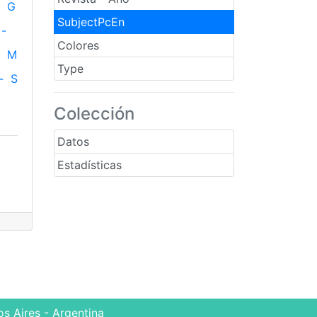
G
SubjectPcEn
-
Colores
M
Type
-
S
Colección
Datos
Estadísticas
s Aires - Argentina