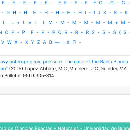
E
-
E
-
E
-
E
-
E
-
E
F
-
F
-
F
F
G
-
G
-
G
-
-
G
H
‐
H
H
-
H
-
H
-
H
-
H
I
-
I
J
K
-
K
-
K
L
L
+
L
±
L
L
M
-
M
-
M
-
M
-
M
-
M
+
M
-
N
O
P
-
P
P
-
P
-
P
Q
R
-
R
-
R
S
-
S
-
S
{
S
V
W
X
-
X
Y
Z
Α
Β
—
,
Δ
Π
-
avy anthropogenic pressure. The case of the Bahía Blanca
ean"
(2015) López Abbate, M.C.;Molinero, J.C.;Guinder, V.A.
n Bulletin. 95(1):305-314
tad de Ciencias Exactas y Naturales - Universidad de Bueno