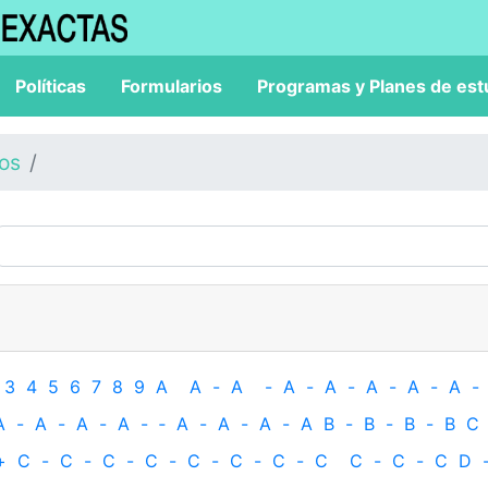
Políticas
Formularios
Programas y Planes de est
los
3
4
5
6
7
8
9
A
A
-
A
-
A
-
A
-
A
-
A
-
A
-
A
-
A
-
A
-
A
-
‐
A
-
A
-
A
-
A
B
-
B
-
B
-
B
C
+
C
-
C
-
C
-
C
-
C
-
C
-
C
-
C
C
-
C
-
C
D