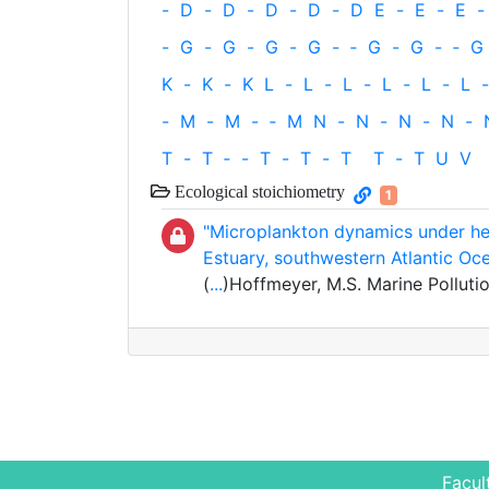
-
D
-
D
-
D
-
D
-
D
E
-
E
-
E
-
-
G
-
G
-
G
-
G
-
‐
G
-
G
-
‐
G
K
-
K
-
K
L
-
L
-
L
-
L
-
L
-
L
-
-
M
-
M
-
‐
M
N
-
N
-
N
-
N
-
T
-
T
‐
-
T
-
T
-
T
T
-
T
U
V
Ecological stoichiometry
1
"Microplankton dynamics under he
Estuary, southwestern Atlantic Oc
(
...
)Hoffmeyer, M.S. Marine Pollutio
Facul