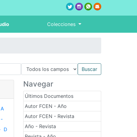
udio
Colecciones
Navegar
Últimos Documentos
Autor FCEN - Año
A
Autor FCEN - Revista
-
Año - Revista
-
D
Revista - Año