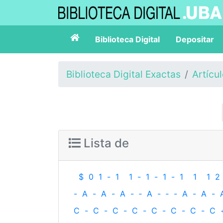
Biblioteca Digital
Depositar
Biblioteca Digital Exactas
Artícu
Lista de
$
0
1
-
1
1
-
1
-
1
-
1
1
1
2
-
A
-
A
-
A
-
‐
A
-
‐
-
A
-
A
-
C
-
C
-
C
-
C
-
C
-
C
-
C
-
C