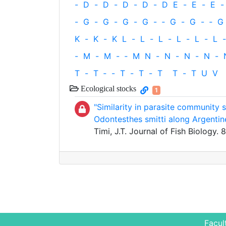
-
D
-
D
-
D
-
D
-
D
E
-
E
-
E
-
-
G
-
G
-
G
-
G
-
‐
G
-
G
-
‐
G
K
-
K
-
K
L
-
L
-
L
-
L
-
L
-
L
-
-
M
-
M
-
‐
M
N
-
N
-
N
-
N
-
T
-
T
‐
-
T
-
T
-
T
T
-
T
U
V
Ecological stocks
1
"Similarity in parasite community 
Odontesthes smitti along Argentin
Timi, J.T. Journal of Fish Biology. 
Facul