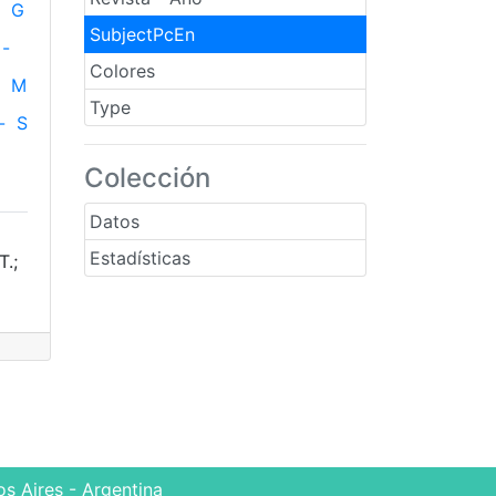
G
SubjectPcEn
-
Colores
M
Type
-
S
Colección
Datos
Estadísticas
T.;
s Aires - Argentina