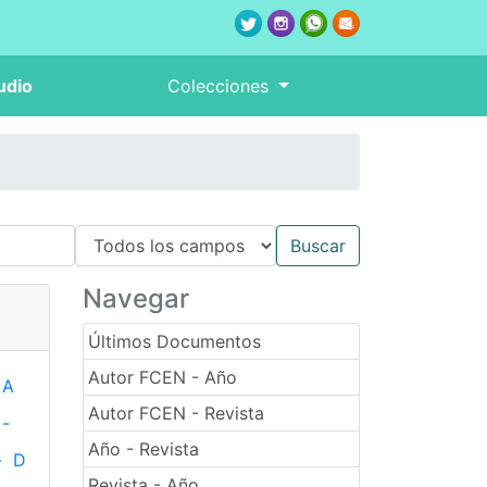
udio
Colecciones
Navegar
Últimos Documentos
Autor FCEN - Año
A
Autor FCEN - Revista
-
Año - Revista
-
D
Revista - Año