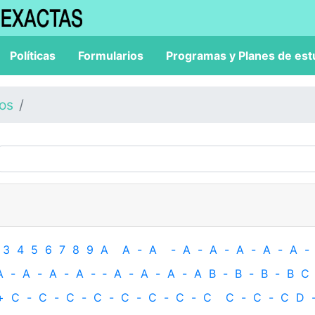
Políticas
Formularios
Programas y Planes de est
los
3
4
5
6
7
8
9
A
A
-
A
-
A
-
A
-
A
-
A
-
A
-
A
-
A
-
A
-
A
-
‐
A
-
A
-
A
-
A
B
-
B
-
B
-
B
C
+
C
-
C
-
C
-
C
-
C
-
C
-
C
-
C
C
-
C
-
C
D