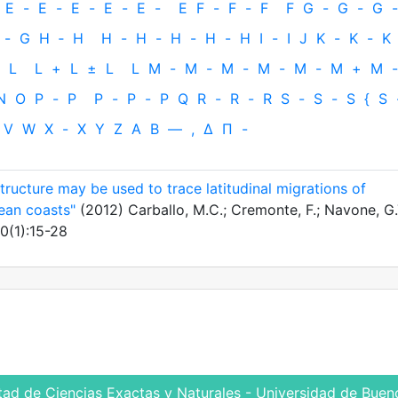
E
-
E
-
E
-
E
-
E
-
E
F
-
F
-
F
F
G
-
G
-
G
-
-
G
H
‐
H
H
-
H
-
H
-
H
-
H
I
-
I
J
K
-
K
-
K
L
L
+
L
±
L
L
M
-
M
-
M
-
M
-
M
-
M
+
M
-
N
O
P
-
P
P
-
P
-
P
Q
R
-
R
-
R
S
-
S
-
S
{
S
V
W
X
-
X
Y
Z
Α
Β
—
,
Δ
Π
-
structure may be used to trace latitudinal migrations of
ean coasts"
(2012) Carballo, M.C.; Cremonte, F.; Navone, G.
80(1):15-28
tad de Ciencias Exactas y Naturales - Universidad de Bueno