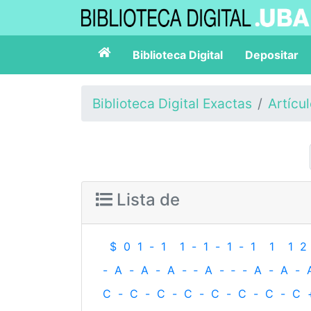
Biblioteca Digital
Depositar
Biblioteca Digital Exactas
Artícu
Lista de
$
0
1
-
1
1
-
1
-
1
-
1
1
1
2
-
A
-
A
-
A
-
‐
A
-
‐
-
A
-
A
-
C
-
C
-
C
-
C
-
C
-
C
-
C
-
C