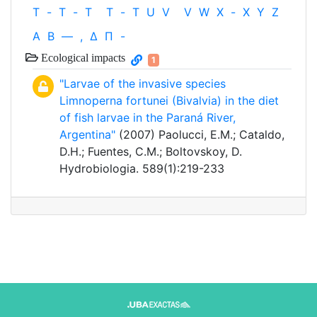
T
-
T
-
T
T
-
T
U
V
V
W
X
-
X
Y
Z
Α
Β
—
,
Δ
Π
-
Ecological impacts
1
"Larvae of the invasive species
Limnoperna fortunei (Bivalvia) in the diet
of fish larvae in the Paraná River,
Argentina"
(2007) Paolucci, E.M.; Cataldo,
D.H.; Fuentes, C.M.; Boltovskoy, D.
Hydrobiologia. 589(1):219-233