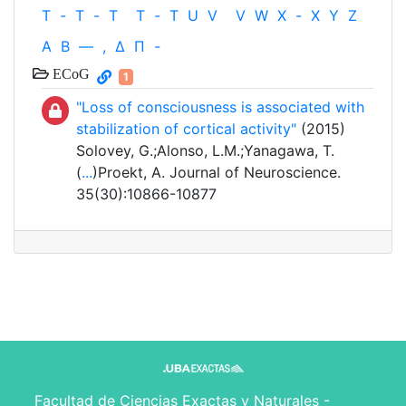
T
-
T
-
T
T
-
T
U
V
V
W
X
-
X
Y
Z
Α
Β
—
,
Δ
Π
-
ECoG
1
"Loss of consciousness is associated with
stabilization of cortical activity"
(2015)
Solovey, G.;Alonso, L.M.;Yanagawa, T.
(
...
)Proekt, A. Journal of Neuroscience.
35(30):10866-10877
Facultad de Ciencias Exactas y Naturales -