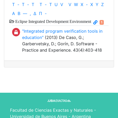
T
-
T
-
T
T
-
T
U
V
V
W
X
-
X
Y
Z
Α
Β
—
,
Δ
Π
-
Eclipse Integrated Development Environment
1
"Integrated program verification tools in
education"
(2013) De Caso, G.;
Garbervetsky, D.; Gorín, D. Software -
Practice and Experience. 43(4):403-418
Facultad de Ciencias Exactas y Naturales -
Universidad de Buenos Aires - Argentina