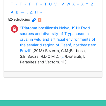
T
-
T
-
T
T
-
T
U
V
V
W
X
-
X
Y
Z
Α
Β
—
,
Δ
Π
-
eclecticism
1
"Triatoma brasiliensis Neiva, 1911: Food
sources and diversity of Trypanosoma
cruzi in wild and artificial environments of
the semiarid region of Ceará, northeastern
Brazil"
(2018) Bezerra, C.M.;Barbosa,
S.E.;Souza, R.D.C.M.D. (
...
)Diotaiuti, L.
Parasites and Vectors. 11(1)