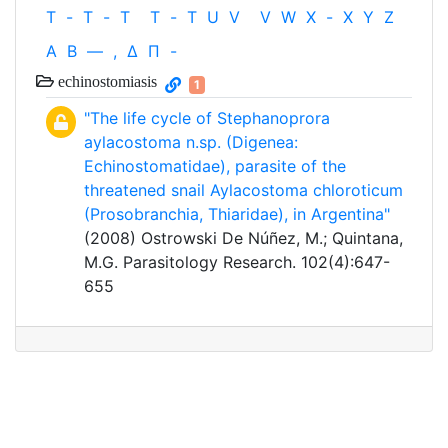
T
-
T
-
T
T
-
T
U
V
V
W
X
-
X
Y
Z
Α
Β
—
,
Δ
Π
-
echinostomiasis
1
"The life cycle of Stephanoprora
aylacostoma n.sp. (Digenea:
Echinostomatidae), parasite of the
threatened snail Aylacostoma chloroticum
(Prosobranchia, Thiaridae), in Argentina"
(2008) Ostrowski De Núñez, M.; Quintana,
M.G. Parasitology Research. 102(4):647-
655