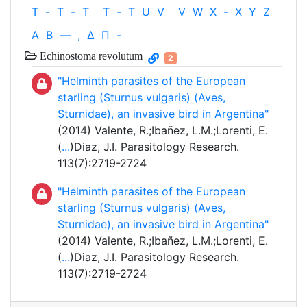
T
-
T
-
T
T
-
T
U
V
V
W
X
-
X
Y
Z
Α
Β
—
,
Δ
Π
-
Echinostoma revolutum
2
"Helminth parasites of the European
starling (Sturnus vulgaris) (Aves,
Sturnidae), an invasive bird in Argentina"
(2014) Valente, R.;Ibañez, L.M.;Lorenti, E.
(
...
)Diaz, J.I. Parasitology Research.
113(7):2719-2724
"Helminth parasites of the European
starling (Sturnus vulgaris) (Aves,
Sturnidae), an invasive bird in Argentina"
(2014) Valente, R.;Ibañez, L.M.;Lorenti, E.
(
...
)Diaz, J.I. Parasitology Research.
113(7):2719-2724