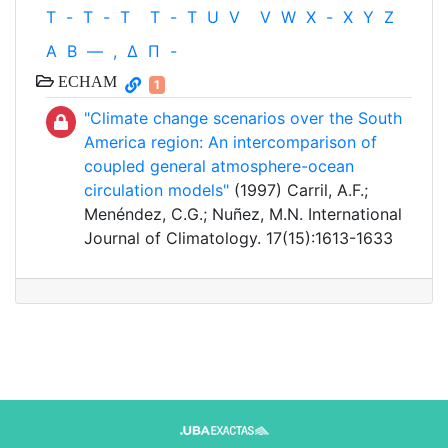
T
-
T
-
T
T
-
T
U
V
V
W
X
-
X
Y
Z
Α
Β
—
,
Δ
Π
-
ECHAM
1
"Climate change scenarios over the South
America region: An intercomparison of
coupled general atmosphere-ocean
circulation models"
(1997) Carril, A.F.;
Menéndez, C.G.; Nuñez, M.N. International
Journal of Climatology. 17(15):1613-1633