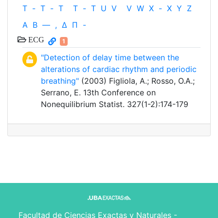
T
-
T
-
T
T
-
T
U
V
V
W
X
-
X
Y
Z
Α
Β
—
,
Δ
Π
-
ECG
1
"Detection of delay time between the
alterations of cardiac rhythm and periodic
breathing"
(2003) Figliola, A.; Rosso, O.A.;
Serrano, E. 13th Conference on
Nonequilibrium Statist. 327(1-2):174-179
Facultad de Ciencias Exactas y Naturales -