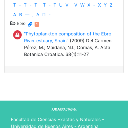
T
-
T
-
T
T
-
T
U
V
V
W
X
-
X
Y
Z
Α
Β
—
,
Δ
Π
-
Ebro
1
"Phytoplankton composition of the Ebro
River estuary, Spain"
(2009) Del Carmen
Pérez, M.; Maidana, N.I.; Comas, A. Acta
Botanica Croatica. 68(1):11-27
Facultad de Ciencias Exactas y Naturales -
Universidad de Buenos Aires - Argentina