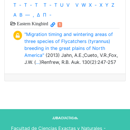
T
-
T
-
T
T
-
T
U
V
V
W
X
-
X
Y
Z
Α
Β
—
,
Δ
Π
-
Eastern Kingbird
1
"Migration timing and wintering areas of
three species of Flycatchers (tyrannus)
breeding in the great plains of North
America"
(2013) Jahn, A.E.;Cueto, V.R.;Fox,
J.W. (
...
)Renfrew, R.B. Auk. 130(2):247-257
Facultad de Ciencias Exactas y Naturales -