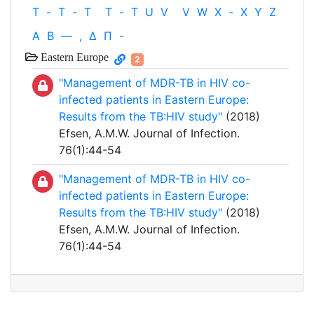
T
-
T
-
T
T
-
T
U
V
V
W
X
-
X
Y
Z
Α
Β
—
,
Δ
Π
-
Eastern Europe
2
"Management of MDR-TB in HIV co-
infected patients in Eastern Europe:
Results from the TB:HIV study"
(2018)
Efsen, A.M.W. Journal of Infection.
76(1):44-54
"Management of MDR-TB in HIV co-
infected patients in Eastern Europe:
Results from the TB:HIV study"
(2018)
Efsen, A.M.W. Journal of Infection.
76(1):44-54