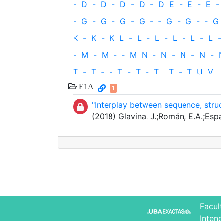
-
D
-
D
-
D
-
D
-
D
E
-
E
-
E
-
-
G
-
G
-
G
-
G
-
‐
G
-
G
-
‐
G
K
-
K
-
K
L
-
L
-
L
-
L
-
L
-
L
-
-
M
-
M
-
‐
M
N
-
N
-
N
-
N
-
T
-
T
‐
-
T
-
T
-
T
T
-
T
U
V
E1A
1
"Interplay between sequence, struc
(2018) Glavina, J.;Román, E.A.;Espa
Facul
Inten