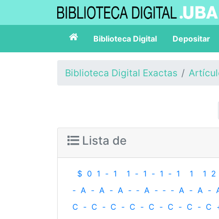
Biblioteca Digital
Depositar
Biblioteca Digital Exactas
Artícu
Lista de
$
0
1
-
1
1
-
1
-
1
-
1
1
1
2
-
A
-
A
-
A
-
‐
A
-
‐
-
A
-
A
-
C
-
C
-
C
-
C
-
C
-
C
-
C
-
C