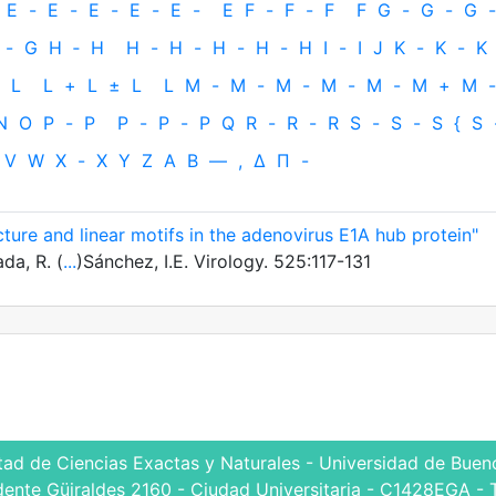
E
-
E
-
E
-
E
-
E
-
E
F
-
F
-
F
F
G
-
G
-
G
-
-
G
H
‐
H
H
-
H
-
H
-
H
-
H
I
-
I
J
K
-
K
-
K
L
L
+
L
±
L
L
M
-
M
-
M
-
M
-
M
-
M
+
M
-
N
O
P
-
P
P
-
P
-
P
Q
R
-
R
-
R
S
-
S
-
S
{
S
V
W
X
-
X
Y
Z
Α
Β
—
,
Δ
Π
-
ture and linear motifs in the adenovirus E1A hub protein"
da, R. (
...
)Sánchez, I.E. Virology. 525:117-131
tad de Ciencias Exactas y Naturales - Universidad de Bueno
dente Güiraldes 2160 - Ciudad Universitaria - C1428EGA - 