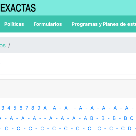
Políticas
Formularios
Programas y Planes de est
los
3
4
5
6
7
8
9
A
A
-
A
-
A
-
A
-
A
-
A
-
A
-
A
-
A
-
A
-
A
-
‐
A
-
A
-
A
-
A
B
-
B
-
B
-
B
C
+
C
-
C
-
C
-
C
-
C
-
C
-
C
-
C
C
-
C
-
C
D