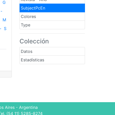
G
SubjectPcEn
-
Colores
M
Type
-
S
Colección
Datos
Estadísticas
s Aires - Argentina
Tel. (54 11) 5285-8274