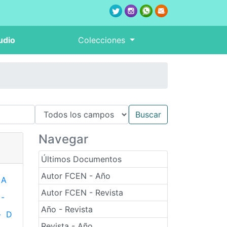
udio
Colecciones
Navegar
Últimos Documentos
Autor FCEN - Año
A
Autor FCEN - Revista
-
Año - Revista
-
D
Revista - Año