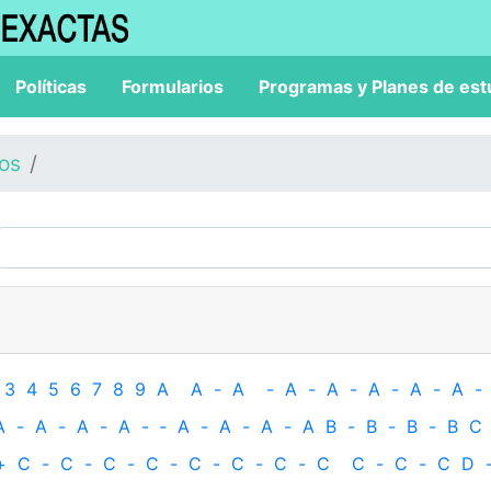
Políticas
Formularios
Programas y Planes de est
los
3
4
5
6
7
8
9
A
A
-
A
-
A
-
A
-
A
-
A
-
A
-
A
-
A
-
A
-
A
-
‐
A
-
A
-
A
-
A
B
-
B
-
B
-
B
C
+
C
-
C
-
C
-
C
-
C
-
C
-
C
-
C
C
-
C
-
C
D