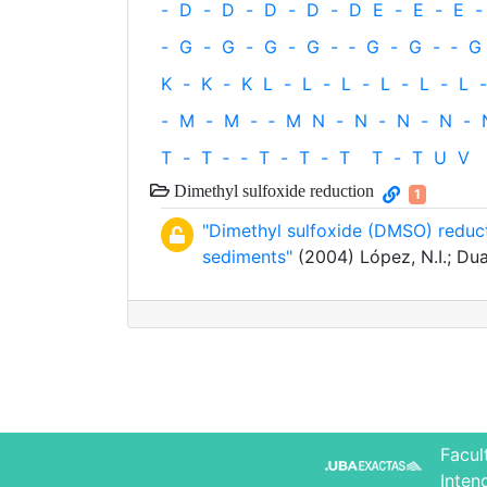
-
D
-
D
-
D
-
D
-
D
E
-
E
-
E
-
-
G
-
G
-
G
-
G
-
‐
G
-
G
-
‐
G
K
-
K
-
K
L
-
L
-
L
-
L
-
L
-
L
-
-
M
-
M
-
‐
M
N
-
N
-
N
-
N
-
T
-
T
‐
-
T
-
T
-
T
T
-
T
U
V
Dimethyl sulfoxide reduction
1
"Dimethyl sulfoxide (DMSO) reduct
sediments"
(2004) López, N.I.; Dua
Facul
Inten