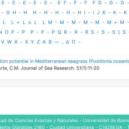
E
-
E
-
E
-
E
-
E
-
E
F
-
F
-
F
F
G
-
G
-
G
-
-
G
H
‐
H
H
-
H
-
H
-
H
-
H
I
-
I
J
K
-
K
-
K
L
L
+
L
±
L
L
M
-
M
-
M
-
M
-
M
-
M
+
M
-
N
O
P
-
P
P
-
P
-
P
Q
R
-
R
-
R
S
-
S
-
S
{
S
V
W
X
-
X
Y
Z
Α
Β
—
,
Δ
Π
-
ion potential in Mediterranean seagrass (Posidonia oceani
rte, C.M. Journal of Sea Research. 51(1):11-20
tad de Ciencias Exactas y Naturales - Universidad de Bueno
dente Güiraldes 2160 - Ciudad Universitaria - C1428EGA - 