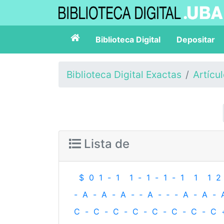
Biblioteca Digital
Depositar
Biblioteca Digital Exactas
Artícu
Lista de
$
0
1
-
1
1
-
1
-
1
-
1
1
1
2
-
A
-
A
-
A
-
‐
A
-
‐
-
A
-
A
-
C
-
C
-
C
-
C
-
C
-
C
-
C
-
C