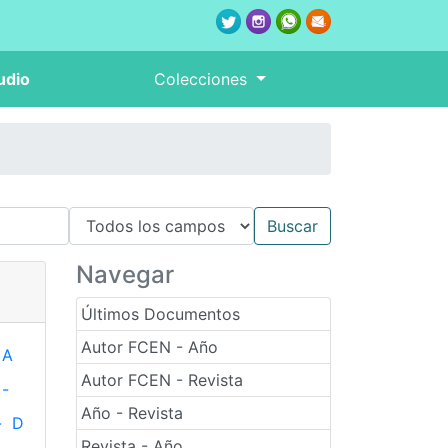
udio
Colecciones
Navegar
Últimos Documentos
Autor FCEN - Año
A
Autor FCEN - Revista
-
Año - Revista
-
D
Revista - Año