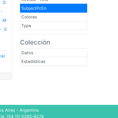
G
SubjectPcEn
-
Colores
M
Type
-
S
Colección
Datos
ca)
Estadísticas
s Aires - Argentina
Tel. (54 11) 5285-8274