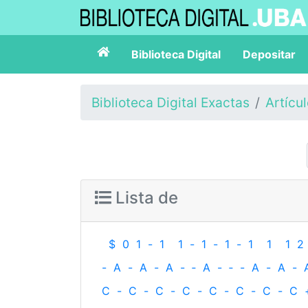
Biblioteca Digital
Depositar
Biblioteca Digital Exactas
Artícu
Lista de
$
0
1
-
1
1
-
1
-
1
-
1
1
1
2
-
A
-
A
-
A
-
‐
A
-
‐
-
A
-
A
-
C
-
C
-
C
-
C
-
C
-
C
-
C
-
C