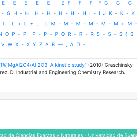
E
-
E
-
E
-
E
-
E
-
E
F
-
F
-
F
F
G
-
G
-
G
-
-
G
H
‐
H
H
-
H
-
H
-
H
-
H
I
-
I
J
K
-
K
-
K
L
L
+
L
±
L
L
M
-
M
-
M
-
M
-
M
-
M
+
M
-
N
O
P
-
P
P
-
P
-
P
Q
R
-
R
-
R
S
-
S
-
S
{
S
V
W
X
-
X
Y
Z
Α
Β
—
,
Δ
Π
-
(1%)MgAl2O4/Al 2O3: A kinetic study"
(2010) Graschinsky,
rez, D. Industrial and Engineering Chemistry Research.
tad de Ciencias Exactas y Naturales - Universidad de Bueno