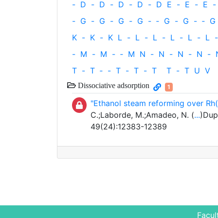
-
D
-
D
-
D
-
D
-
D
E
-
E
-
E
-
-
G
-
G
-
G
-
G
-
‐
G
-
G
-
‐
G
K
-
K
-
K
L
-
L
-
L
-
L
-
L
-
L
-
-
M
-
M
-
‐
M
N
-
N
-
N
-
N
-
T
-
T
‐
-
T
-
T
-
T
T
-
T
U
V
Dissociative adsorption
1
"Ethanol steam reforming over Rh
C.;Laborde, M.;Amadeo, N. (
...
)Dup
49(24):12383-12389
Facul