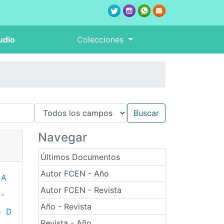
udio
Colecciones
Navegar
Últimos Documentos
Autor FCEN - Año
A
Autor FCEN - Revista
-
Año - Revista
-
D
Revista - Año