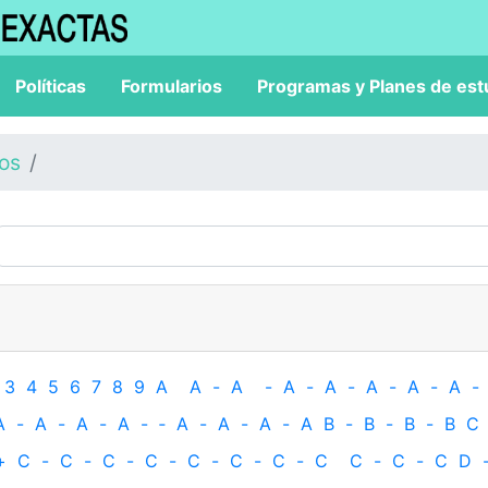
Políticas
Formularios
Programas y Planes de est
los
3
4
5
6
7
8
9
A
A
-
A
-
A
-
A
-
A
-
A
-
A
-
A
-
A
-
A
-
A
-
‐
A
-
A
-
A
-
A
B
-
B
-
B
-
B
C
+
C
-
C
-
C
-
C
-
C
-
C
-
C
-
C
C
-
C
-
C
D