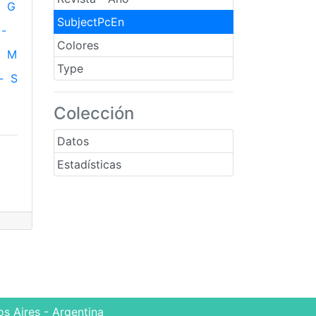
G
SubjectPcEn
-
Colores
M
Type
-
S
Colección
Datos
Estadísticas
s Aires - Argentina