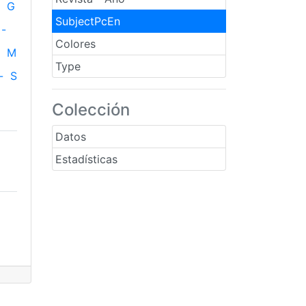
G
SubjectPcEn
-
Colores
M
Type
-
S
Colección
Datos
Estadísticas