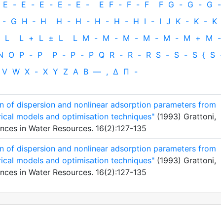
E
-
E
-
E
-
E
-
E
-
E
F
-
F
-
F
F
G
-
G
-
G
-
-
G
H
‐
H
H
-
H
-
H
-
H
-
H
I
-
I
J
K
-
K
-
K
L
L
+
L
±
L
L
M
-
M
-
M
-
M
-
M
-
M
+
M
-
N
O
P
-
P
P
-
P
-
P
Q
R
-
R
-
R
S
-
S
-
S
{
S
V
W
X
-
X
Y
Z
Α
Β
—
,
Δ
Π
-
n of dispersion and nonlinear adsorption parameters from
ical models and optimisation techniques"
(1993) Grattoni,
ances in Water Resources. 16(2):127-135
n of dispersion and nonlinear adsorption parameters from
ical models and optimisation techniques"
(1993) Grattoni,
ances in Water Resources. 16(2):127-135