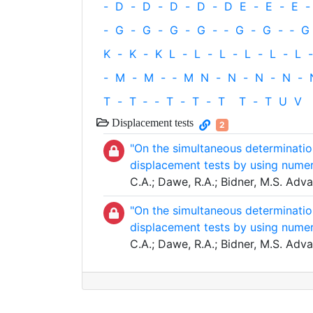
-
D
-
D
-
D
-
D
-
D
E
-
E
-
E
-
-
G
-
G
-
G
-
G
-
‐
G
-
G
-
‐
G
K
-
K
-
K
L
-
L
-
L
-
L
-
L
-
L
-
-
M
-
M
-
‐
M
N
-
N
-
N
-
N
-
T
-
T
‐
-
T
-
T
-
T
T
-
T
U
V
Displacement tests
2
"On the simultaneous determinatio
displacement tests by using numer
C.A.; Dawe, R.A.; Bidner, M.S. Adv
"On the simultaneous determinatio
displacement tests by using numer
C.A.; Dawe, R.A.; Bidner, M.S. Adv