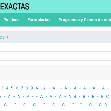
Políticas
Formularios
Programas y Planes de est
los
3
4
5
6
7
8
9
A
A
-
A
-
A
-
A
-
A
-
A
-
A
-
A
-
A
-
A
-
A
-
‐
A
-
A
-
A
-
A
B
-
B
-
B
-
B
C
+
C
-
C
-
C
-
C
-
C
-
C
-
C
-
C
C
-
C
-
C
D