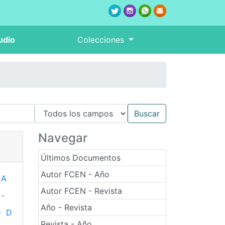
udio
Colecciones
Navegar
Últimos Documentos
Autor FCEN - Año
A
Autor FCEN - Revista
-
Año - Revista
-
D
Revista - Año