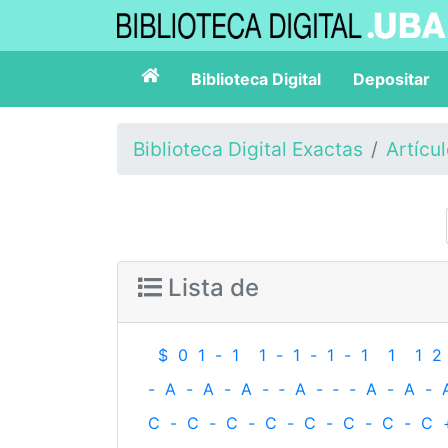
Biblioteca Digital
Depositar
Biblioteca Digital Exactas
Artícu
Lista de
$
0
1
-
1
1
-
1
-
1
-
1
1
1
2
-
A
-
A
-
A
-
‐
A
-
‐
-
A
-
A
-
C
-
C
-
C
-
C
-
C
-
C
-
C
-
C