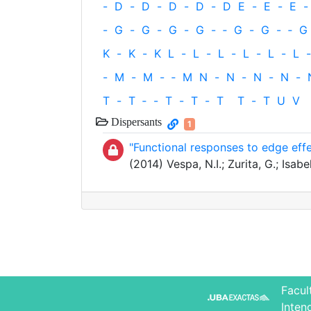
-
D
-
D
-
D
-
D
-
D
E
-
E
-
E
-
-
G
-
G
-
G
-
G
-
‐
G
-
G
-
‐
G
K
-
K
-
K
L
-
L
-
L
-
L
-
L
-
L
-
-
M
-
M
-
‐
M
N
-
N
-
N
-
N
-
T
-
T
‐
-
T
-
T
-
T
T
-
T
U
V
Dispersants
1
"Functional responses to edge effec
(2014) Vespa, N.I.; Zurita, G.; Is
Facul
Inten