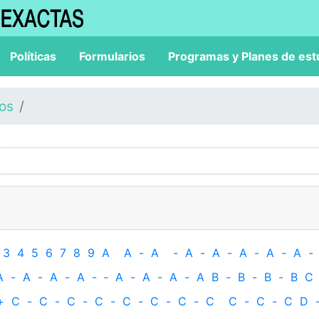
Políticas
Formularios
Programas y Planes de est
los
3
4
5
6
7
8
9
A
A
-
A
-
A
-
A
-
A
-
A
-
A
-
A
-
A
-
A
-
A
-
‐
A
-
A
-
A
-
A
B
-
B
-
B
-
B
C
+
C
-
C
-
C
-
C
-
C
-
C
-
C
-
C
C
-
C
-
C
D