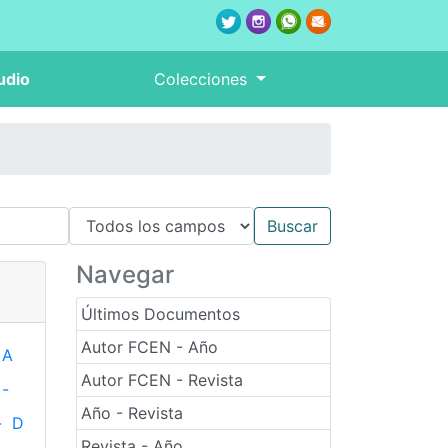
udio
Colecciones
Navegar
Últimos Documentos
Autor FCEN - Año
A
Autor FCEN - Revista
-
Año - Revista
-
D
Revista - Año