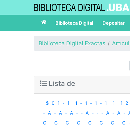
Biblioteca Digital
Depositar
Biblioteca Digital Exactas
Artícu
Lista de
$
0
1
-
1
1
-
1
-
1
-
1
1
1
2
-
A
-
A
-
A
-
‐
A
-
‐
-
A
-
A
-
C
-
C
-
C
-
C
-
C
-
C
-
C
-
C