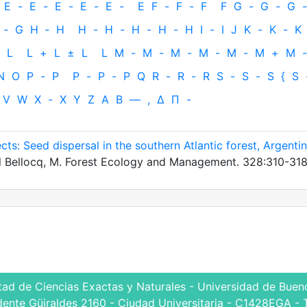
E
-
E
-
E
-
E
-
E
-
E
F
-
F
-
F
F
G
-
G
-
G
-
-
G
H
‐
H
H
-
H
-
H
-
H
-
H
I
-
I
J
K
-
K
-
K
L
L
+
L
±
L
L
M
-
M
-
M
-
M
-
M
-
M
+
M
-
N
O
P
-
P
P
-
P
-
P
Q
R
-
R
-
R
S
-
S
-
S
{
S
V
W
X
-
X
Y
Z
Α
Β
—
,
Δ
Π
-
ts: Seed dispersal in the southern Atlantic forest, Argenti
abel Bellocq, M. Forest Ecology and Management. 328:310-31
tad de Ciencias Exactas y Naturales - Universidad de Bueno
dente Güiraldes 2160 - Ciudad Universitaria - C1428EGA - 