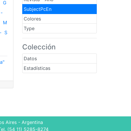
G
SubjectPcEn
-
Colores
M
Type
-
S
Colección
Datos
na"
Estadísticas
8
s Aires - Argentina
Tel. (54 11) 5285-8274