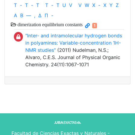
T
-
T
-
T
T
-
T
U
V
V
W
X
-
X
Y
Z
Α
Β
—
,
Δ
Π
-
dimerization equilibrium constants
1
"Inter- and intramolecular hydrogen bonds
in polyamines: Variable-concentration 1H-
NMR studies"
(2011) Nudelman, N.S.;
Alvaro, C.E.S. Journal of Physical Organic
Chemistry. 24(11):1067-1071
Facultad de Ciencias Exactas y Naturales -