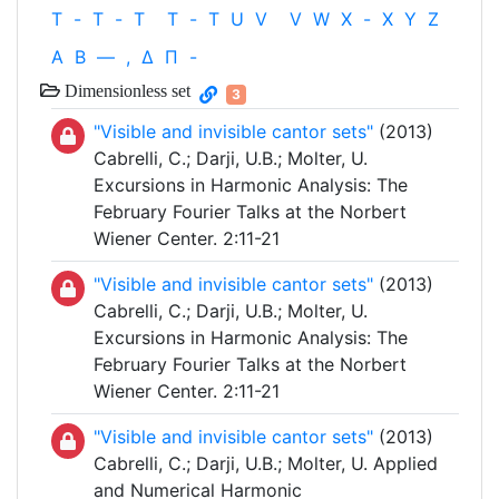
T
-
T
-
T
T
-
T
U
V
V
W
X
-
X
Y
Z
Α
Β
—
,
Δ
Π
-
Dimensionless set
3
"Visible and invisible cantor sets"
(2013)
Cabrelli, C.; Darji, U.B.; Molter, U.
Excursions in Harmonic Analysis: The
February Fourier Talks at the Norbert
Wiener Center. 2:11-21
"Visible and invisible cantor sets"
(2013)
Cabrelli, C.; Darji, U.B.; Molter, U.
Excursions in Harmonic Analysis: The
February Fourier Talks at the Norbert
Wiener Center. 2:11-21
"Visible and invisible cantor sets"
(2013)
Cabrelli, C.; Darji, U.B.; Molter, U. Applied
and Numerical Harmonic