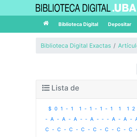
Biblioteca Digital
Depositar
Biblioteca Digital Exactas
Artícu
Lista de
$
0
1
-
1
1
-
1
-
1
-
1
1
1
2
-
A
-
A
-
A
-
‐
A
-
‐
-
A
-
A
-
C
-
C
-
C
-
C
-
C
-
C
-
C
-
C