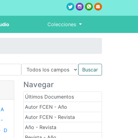
udio
Colecciones
Navegar
Últimos Documentos
Autor FCEN - Año
A
Autor FCEN - Revista
-
Año - Revista
-
D
Revista - Año