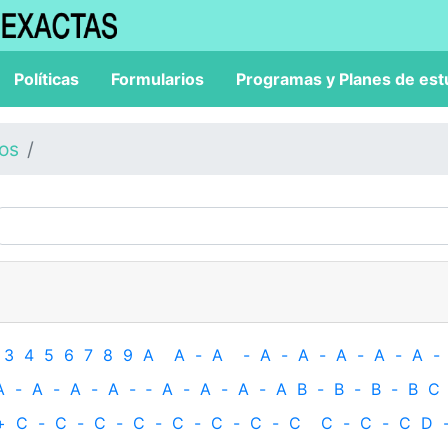
Políticas
Formularios
Programas y Planes de est
los
3
4
5
6
7
8
9
A
A
-
A
-
A
-
A
-
A
-
A
-
A
-
A
-
A
-
A
-
A
-
‐
A
-
A
-
A
-
A
B
-
B
-
B
-
B
C
+
C
-
C
-
C
-
C
-
C
-
C
-
C
-
C
C
-
C
-
C
D