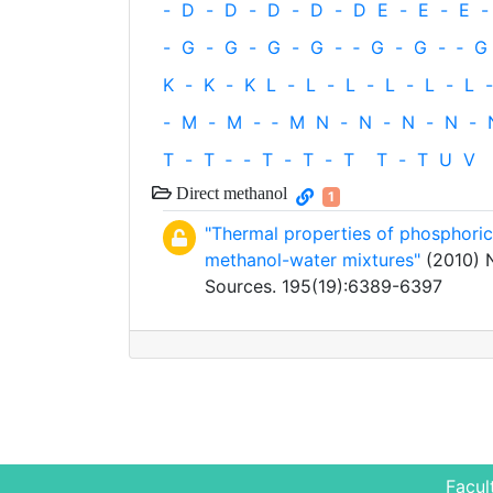
-
D
-
D
-
D
-
D
-
D
E
-
E
-
E
-
-
G
-
G
-
G
-
G
-
‐
G
-
G
-
‐
G
K
-
K
-
K
L
-
L
-
L
-
L
-
L
-
L
-
-
M
-
M
-
‐
M
N
-
N
-
N
-
N
-
T
-
T
‐
-
T
-
T
-
T
T
-
T
U
V
Direct methanol
1
"Thermal properties of phosphori
methanol-water mixtures"
(2010) N
Sources. 195(19):6389-6397
Facul