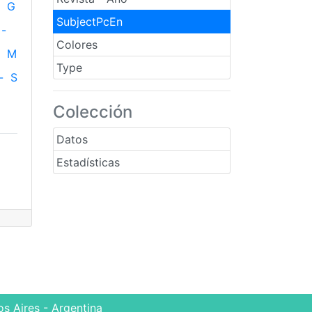
G
SubjectPcEn
-
Colores
M
Type
-
S
Colección
Datos
Estadísticas
s Aires - Argentina