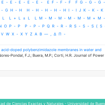
E
-
E
-
E
-
E
-
E
-
E
F
-
F
-
F
F
G
-
G
-
G
-
-
G
H
‐
H
H
-
H
-
H
-
H
-
H
I
-
I
J
K
-
K
-
K
L
L
+
L
±
L
L
M
-
M
-
M
-
M
-
M
-
M
+
M
-
N
O
P
-
P
P
-
P
-
P
Q
R
-
R
-
R
S
-
S
-
S
{
S
V
W
X
-
X
Y
Z
Α
Β
—
,
Δ
Π
-
c acid-doped polybenzimidazole membranes in water and
ores-Pondal, F.J.; Buera, M.P.; Corti, H.R. Journal of Power
tad de Ciencias Exactas y Naturales - Universidad de Bueno