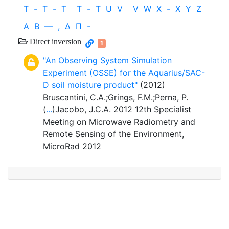
T
-
T
-
T
T
-
T
U
V
V
W
X
-
X
Y
Z
Α
Β
—
,
Δ
Π
-
Direct inversion
1
"An Observing System Simulation
Experiment (OSSE) for the Aquarius/SAC-
D soil moisture product"
(2012)
Bruscantini, C.A.;Grings, F.M.;Perna, P.
(
...
)Jacobo, J.C.A. 2012 12th Specialist
Meeting on Microwave Radiometry and
Remote Sensing of the Environment,
MicroRad 2012