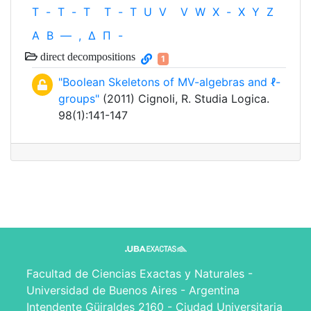
T
-
T
-
T
T
-
T
U
V
V
W
X
-
X
Y
Z
Α
Β
—
,
Δ
Π
-
direct decompositions
1
"Boolean Skeletons of MV-algebras and ℓ-
groups"
(2011) Cignoli, R. Studia Logica.
98(1):141-147
Facultad de Ciencias Exactas y Naturales -
Universidad de Buenos Aires - Argentina
Intendente Güiraldes 2160 - Ciudad Universitaria