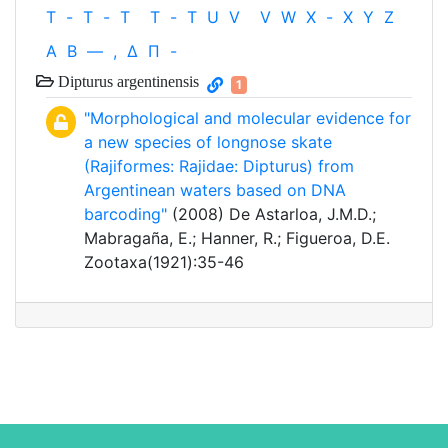
T
-
T
-
T
T
-
T
U
V
V
W
X
-
X
Y
Z
Α
Β
—
,
Δ
Π
-
Dipturus argentinensis
1
"Morphological and molecular evidence for
a new species of longnose skate
(Rajiformes: Rajidae: Dipturus) from
Argentinean waters based on DNA
barcoding"
(2008) De Astarloa, J.M.D.;
Mabragaña, E.; Hanner, R.; Figueroa, D.E.
Zootaxa(1921):35-46