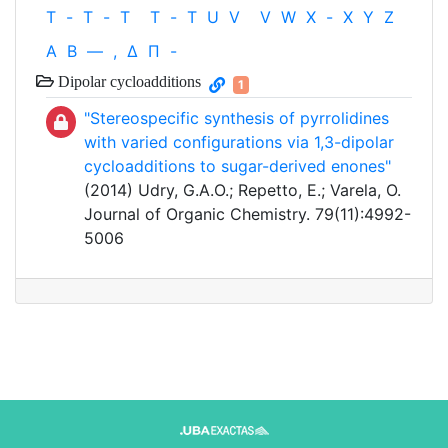
T
-
T
-
T
T
-
T
U
V
V
W
X
-
X
Y
Z
Α
Β
—
,
Δ
Π
-
Dipolar cycloadditions
1
"Stereospecific synthesis of pyrrolidines
with varied configurations via 1,3-dipolar
cycloadditions to sugar-derived enones"
(2014) Udry, G.A.O.; Repetto, E.; Varela, O.
Journal of Organic Chemistry. 79(11):4992-
5006