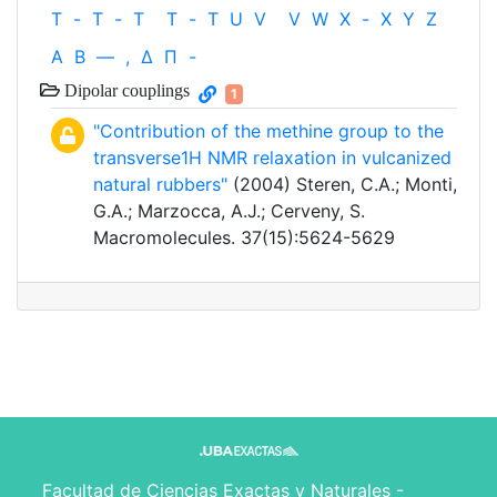
T
-
T
-
T
T
-
T
U
V
V
W
X
-
X
Y
Z
Α
Β
—
,
Δ
Π
-
Dipolar couplings
1
"Contribution of the methine group to the
transverse1H NMR relaxation in vulcanized
natural rubbers"
(2004) Steren, C.A.; Monti,
G.A.; Marzocca, A.J.; Cerveny, S.
Macromolecules. 37(15):5624-5629
Facultad de Ciencias Exactas y Naturales -