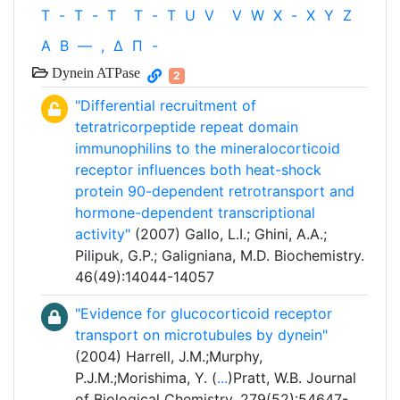
T
-
T
-
T
T
-
T
U
V
V
W
X
-
X
Y
Z
Α
Β
—
,
Δ
Π
-
Dynein ATPase
2
"Differential recruitment of
tetratricorpeptide repeat domain
immunophilins to the mineralocorticoid
receptor influences both heat-shock
protein 90-dependent retrotransport and
hormone-dependent transcriptional
activity"
(2007) Gallo, L.I.; Ghini, A.A.;
Pilipuk, G.P.; Galigniana, M.D. Biochemistry.
46(49):14044-14057
"Evidence for glucocorticoid receptor
transport on microtubules by dynein"
(2004) Harrell, J.M.;Murphy,
P.J.M.;Morishima, Y. (
...
)Pratt, W.B. Journal
of Biological Chemistry. 279(52):54647-