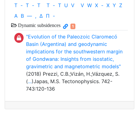
T
-
T
-
T
T
-
T
U
V
V
W
X
-
X
Y
Z
Α
Β
—
,
Δ
Π
-
Dynamic subsidences
1
"Evolution of the Paleozoic Claromecó
Basin (Argentina) and geodynamic
implications for the southwestern margin
of Gondwana: Insights from isostatic,
gravimetric and magnetometric models"
(2018) Prezzi, C.B.;Vizán, H.;Vázquez, S.
(
...
)Japas, M.S. Tectonophysics. 742-
743:120-136