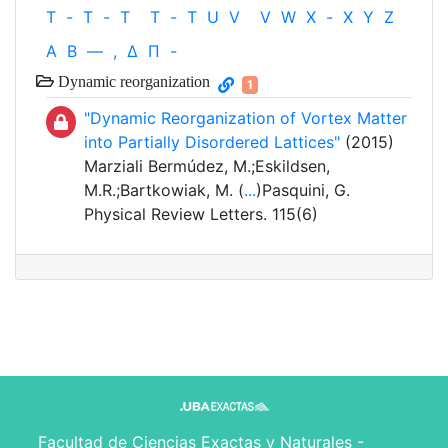
T
-
T
-
T
T
-
T
U
V
V
W
X
-
X
Y
Z
Α
Β
—
,
Δ
Π
-
Dynamic reorganization
1
"Dynamic Reorganization of Vortex Matter
into Partially Disordered Lattices"
(2015)
Marziali Bermúdez, M.;Eskildsen,
M.R.;Bartkowiak, M. (
...
)Pasquini, G.
Physical Review Letters. 115(6)
Facultad de Ciencias Exactas y Naturales -