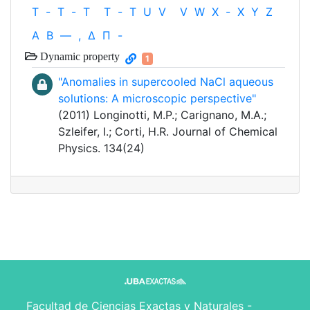
T
-
T
-
T
T
-
T
U
V
V
W
X
-
X
Y
Z
Α
Β
—
,
Δ
Π
-
Dynamic property
1
"Anomalies in supercooled NaCl aqueous
solutions: A microscopic perspective"
(2011) Longinotti, M.P.; Carignano, M.A.;
Szleifer, I.; Corti, H.R. Journal of Chemical
Physics. 134(24)
Facultad de Ciencias Exactas y Naturales -