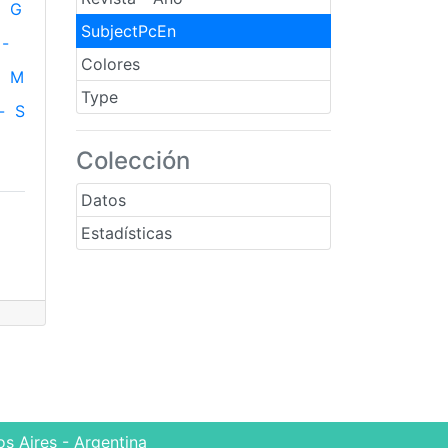
G
SubjectPcEn
-
Colores
M
Type
-
S
Colección
Datos
Estadísticas
s Aires - Argentina