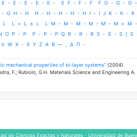
E
-
E
-
E
-
E
-
E
-
E
F
-
F
-
F
F
G
-
G
-
G
-
-
G
H
‐
H
H
-
H
-
H
-
H
-
H
I
-
I
J
K
-
K
-
K
L
L
+
L
±
L
L
M
-
M
-
M
-
M
-
M
-
M
+
M
-
N
O
P
-
P
P
-
P
-
P
Q
R
-
R
-
R
S
-
S
-
S
{
S
V
W
X
-
X
Y
Z
Α
Β
—
,
Δ
Π
-
c mechanical properties of bi-layer systems"
(2004)
edra, F.; Rubiolo, G.H. Materials Science and Engineering A.
tad de Ciencias Exactas y Naturales - Universidad de Bueno