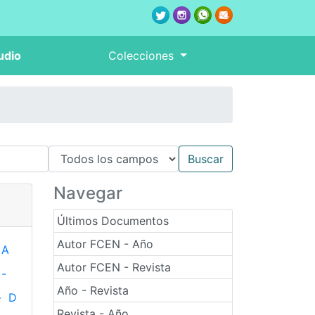
udio
Colecciones
Navegar
Últimos Documentos
Autor FCEN - Año
A
Autor FCEN - Revista
-
Año - Revista
-
D
Revista - Año