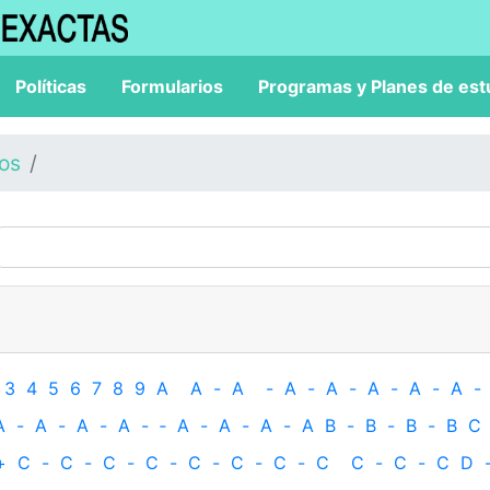
Políticas
Formularios
Programas y Planes de est
los
3
4
5
6
7
8
9
A
A
-
A
-
A
-
A
-
A
-
A
-
A
-
A
-
A
-
A
-
A
-
‐
A
-
A
-
A
-
A
B
-
B
-
B
-
B
C
+
C
-
C
-
C
-
C
-
C
-
C
-
C
-
C
C
-
C
-
C
D