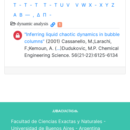
T
-
T
-
T
T
-
T
U
V
V
W
X
-
X
Y
Z
Α
Β
—
,
Δ
Π
-
dynamic analysis
1
"Inferring liquid chaotic dynamics in bubble
columns"
(2001) Cassanello, M.;Larachi,
F.;Kemoun, A. (
...
)Dudukovic, M.P. Chemical
Engineering Science. 56(21-22):6125-6134
Facultad de Ciencias Exactas y Naturales -
Universidad de Buenos Aires - Argentina