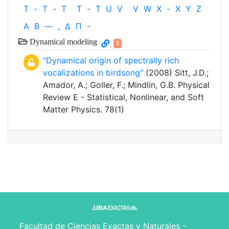
T
-
T
-
T
T
-
T
U
V
V
W
X
-
X
Y
Z
Α
Β
—
,
Δ
Π
-
Dynamical modeling
1
"Dynamical origin of spectrally rich
vocalizations in birdsong"
(2008) Sitt, J.D.;
Amador, A.; Goller, F.; Mindlin, G.B. Physical
Review E - Statistical, Nonlinear, and Soft
Matter Physics. 78(1)
Facultad de Ciencias Exactas y Naturales -