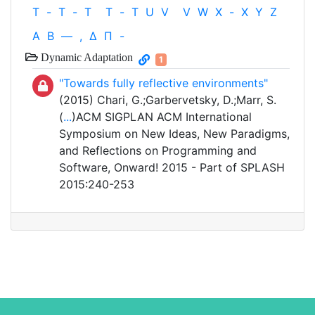
T
-
T
-
T
T
-
T
U
V
V
W
X
-
X
Y
Z
Α
Β
—
,
Δ
Π
-
Dynamic Adaptation
1
"Towards fully reflective environments"
(2015) Chari, G.;Garbervetsky, D.;Marr, S.
(
...
)ACM SIGPLAN ACM International
Symposium on New Ideas, New Paradigms,
and Reflections on Programming and
Software, Onward! 2015 - Part of SPLASH
2015:240-253