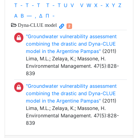
T
-
T
-
T
T
-
T
U
V
V
W
X
-
X
Y
Z
Α
Β
—
,
Δ
Π
-
Dyna-CLUE model
2
"Groundwater vulnerability assessment
combining the drastic and Dyna-CLUE
model in the Argentine Pampas"
(2011)
Lima, M.L.; Zelaya, K.; Massone, H.
Environmental Management. 47(5):828-
839
"Groundwater vulnerability assessment
combining the drastic and Dyna-CLUE
model in the Argentine Pampas"
(2011)
Lima, M.L.; Zelaya, K.; Massone, H.
Environmental Management. 47(5):828-
839