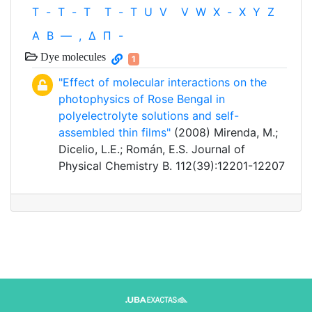
T
-
T
-
T
T
-
T
U
V
V
W
X
-
X
Y
Z
Α
Β
—
,
Δ
Π
-
Dye molecules
1
"Effect of molecular interactions on the
photophysics of Rose Bengal in
polyelectrolyte solutions and self-
assembled thin films"
(2008) Mirenda, M.;
Dicelio, L.E.; Román, E.S. Journal of
Physical Chemistry B. 112(39):12201-12207