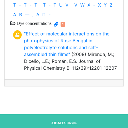
T
-
T
-
T
T
-
T
U
V
V
W
X
-
X
Y
Z
Α
Β
—
,
Δ
Π
-
Dye concentrations
1
"Effect of molecular interactions on the
photophysics of Rose Bengal in
polyelectrolyte solutions and self-
assembled thin films"
(2008) Mirenda, M.;
Dicelio, L.E.; Román, E.S. Journal of
Physical Chemistry B. 112(39):12201-12207