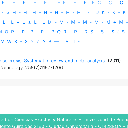
E
-
E
-
E
-
E
-
E
-
E
F
-
F
-
F
F
G
-
G
-
G
-
-
G
H
‐
H
H
-
H
-
H
-
H
-
H
I
-
I
J
K
-
K
-
K
L
L
+
L
±
L
L
M
-
M
-
M
-
M
-
M
-
M
+
M
-
N
O
P
-
P
P
-
P
-
P
Q
R
-
R
-
R
S
-
S
-
S
{
S
V
W
X
-
X
Y
Z
Α
Β
—
,
Δ
Π
-
e sclerosis: Systematic review and meta-analysis"
(2011)
of Neurology. 258(7):1197-1206
tad de Ciencias Exactas y Naturales - Universidad de Bueno
dente Güiraldes 2160 - Ciudad Universitaria - C1428EGA - 