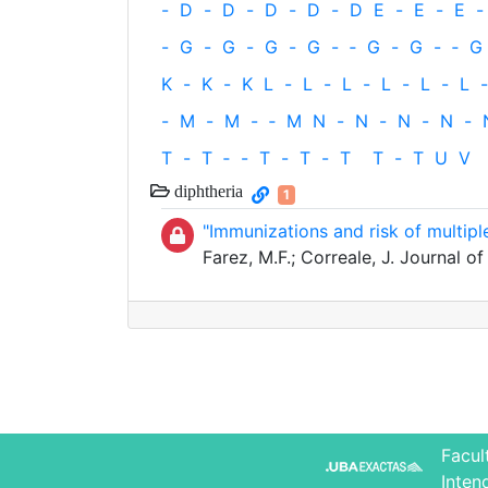
-
D
-
D
-
D
-
D
-
D
E
-
E
-
E
-
-
G
-
G
-
G
-
G
-
‐
G
-
G
-
‐
G
K
-
K
-
K
L
-
L
-
L
-
L
-
L
-
L
-
-
M
-
M
-
‐
M
N
-
N
-
N
-
N
-
T
-
T
‐
-
T
-
T
-
T
T
-
T
U
V
diphtheria
1
"Immunizations and risk of multipl
Farez, M.F.; Correale, J. Journal 
Facul
Inten