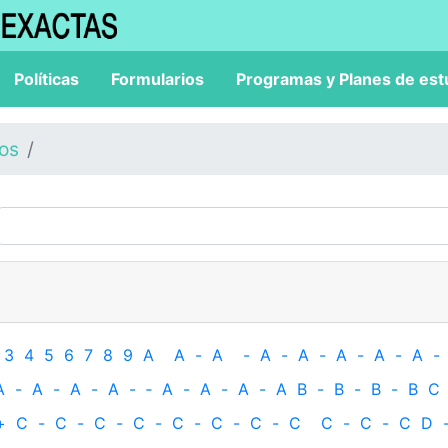
Políticas
Formularios
Programas y Planes de est
los
3
4
5
6
7
8
9
A
A
-
A
-
A
-
A
-
A
-
A
-
A
-
A
-
A
-
A
-
A
-
‐
A
-
A
-
A
-
A
B
-
B
-
B
-
B
C
+
C
-
C
-
C
-
C
-
C
-
C
-
C
-
C
C
-
C
-
C
D