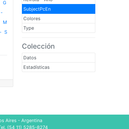
G
SubjectPcEn
-
Colores
M
Type
-
S
Colección
Datos
Estadísticas
s Aires - Argentina
Tel. (54 11) 5285-8274