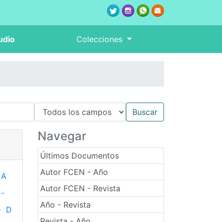
udio
Colecciones
Navegar
Últimos Documentos
Autor FCEN - Año
A
Autor FCEN - Revista
-
Año - Revista
-
D
Revista - Año