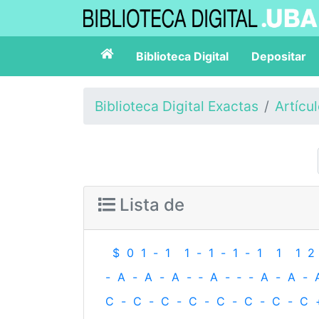
Biblioteca Digital
Depositar
Biblioteca Digital Exactas
Artícu
Lista de
$
0
1
-
1
1
-
1
-
1
-
1
1
1
2
-
A
-
A
-
A
-
‐
A
-
‐
-
A
-
A
-
C
-
C
-
C
-
C
-
C
-
C
-
C
-
C