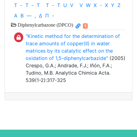
T
-
T
-
T
T
-
T
U
V
V
W
X
-
X
Y
Z
Α
Β
—
,
Δ
Π
-
Diphenylcarbazone (DPCO)
1
"Kinetic method for the determination of
trace amounts of copper(II) in water
matrices by its catalytic effect on the
oxidation of 1,5-diphenylcarbazide"
(2005)
Crespo, G.A.; Andrade, F.J.; Iñón, F.A.;
Tudino, M.B. Analytica Chimica Acta.
539(1-2):317-325