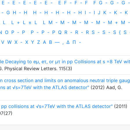
E
-
E
-
E
-
E
-
E
-
E
F
-
F
-
F
F
G
-
G
-
G
-
-
G
H
‐
H
H
-
H
-
H
-
H
-
H
I
-
I
J
K
-
K
-
K
L
L
+
L
±
L
L
M
-
M
-
M
-
M
-
M
-
M
+
M
-
N
O
P
-
P
P
-
P
-
P
Q
R
-
R
-
R
S
-
S
-
S
{
S
V
W
X
-
X
Y
Z
Α
Β
—
,
Δ
Π
-
le Decaying to eμ, eτ, or μτ in pp Collisions at s =8 TeV wi
. Physical Review Letters. 115(3)
 cross section and limits on anomalous neutral triple gau
ions at √s=7TeV with the ATLAS detector"
(2012) Aad, G.
n pp collisions at √s=7TeV with the ATLAS detector"
(2011)
07(27)