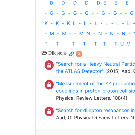
-
D
-
D
-
D
-
D
-
D
E
-
E
-
E
-
-
G
-
G
-
G
-
G
-
‐
G
-
G
-
‐
G
K
-
K
-
K
L
-
L
-
L
-
L
-
L
-
L
-
-
M
-
M
-
‐
M
N
-
N
-
N
-
N
-
T
-
T
‐
-
T
-
T
-
T
T
-
T
U
V
Dileptons
3
"Search for a Heavy Neutral Partic
the ATLAS Detector"
(2015) Aad, G
"Measurement of the ZZ production
couplings in proton-proton collis
Physical Review Letters. 108(4)
"Search for dilepton resonances i
Aad, G. Physical Review Letters. 1