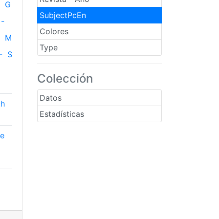
G
SubjectPcEn
-
Colores
M
Type
-
S
Colección
Datos
th
Estadísticas
ge