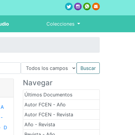
udio
Colecciones
Navegar
Últimos Documentos
Autor FCEN - Año
A
Autor FCEN - Revista
-
Año - Revista
-
D
Revista - Año