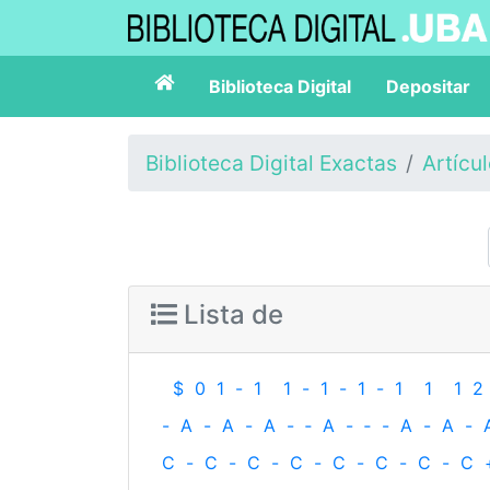
Biblioteca Digital
Depositar
Biblioteca Digital Exactas
Artícu
Lista de
$
0
1
-
1
1
-
1
-
1
-
1
1
1
2
-
A
-
A
-
A
-
‐
A
-
‐
-
A
-
A
-
C
-
C
-
C
-
C
-
C
-
C
-
C
-
C