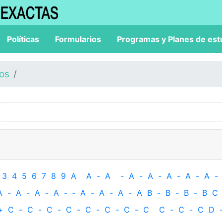
Políticas
Formularios
Programas y Planes de est
los
3
4
5
6
7
8
9
A
A
-
A
-
A
-
A
-
A
-
A
-
A
-
A
-
A
-
A
-
A
-
‐
A
-
A
-
A
-
A
B
-
B
-
B
-
B
C
+
C
-
C
-
C
-
C
-
C
-
C
-
C
-
C
C
-
C
-
C
D