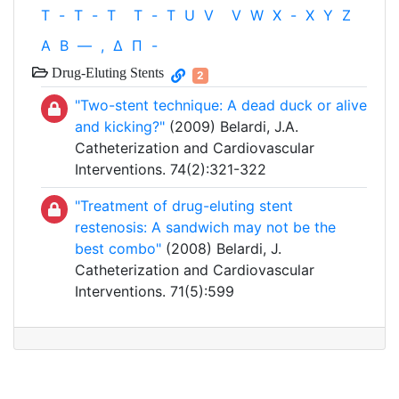
T
-
T
-
T
T
-
T
U
V
V
W
X
-
X
Y
Z
Α
Β
—
,
Δ
Π
-
Drug-Eluting Stents
2
"Two-stent technique: A dead duck or alive
and kicking?"
(2009) Belardi, J.A.
Catheterization and Cardiovascular
Interventions. 74(2):321-322
"Treatment of drug-eluting stent
restenosis: A sandwich may not be the
best combo"
(2008) Belardi, J.
Catheterization and Cardiovascular
Interventions. 71(5):599