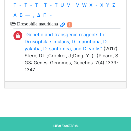
T
-
T
-
T
T
-
T
U
V
V
W
X
-
X
Y
Z
Α
Β
—
,
Δ
Π
-
Drosophila mauritiana
1
"Genetic and transgenic reagents for
Drosophila simulans, D. mauritiana, D.
yakuba, D. santomea, and D. virilis"
(2017)
Stern, D.L.;Crocker, J.;Ding, Y. (
...
)Picard, S.
G3: Genes, Genomes, Genetics. 7(4):1339-
1347