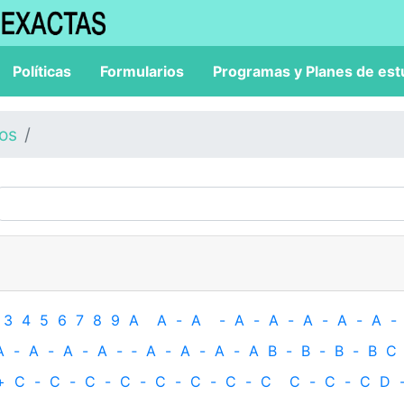
Políticas
Formularios
Programas y Planes de est
los
3
4
5
6
7
8
9
A
A
-
A
-
A
-
A
-
A
-
A
-
A
-
A
-
A
-
A
-
A
-
‐
A
-
A
-
A
-
A
B
-
B
-
B
-
B
C
+
C
-
C
-
C
-
C
-
C
-
C
-
C
-
C
C
-
C
-
C
D