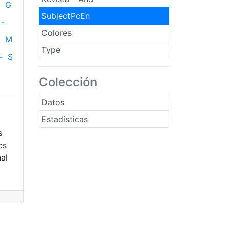
G
SubjectPcEn
-
Colores
M
Type
-
S
Colección
Datos
Estadísticas
s
cs
al