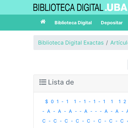
Biblioteca Digital
Depositar
Biblioteca Digital Exactas
Artícu
Lista de
$
0
1
-
1
1
-
1
-
1
-
1
1
1
2
-
A
-
A
-
A
-
‐
A
-
‐
-
A
-
A
-
C
-
C
-
C
-
C
-
C
-
C
-
C
-
C