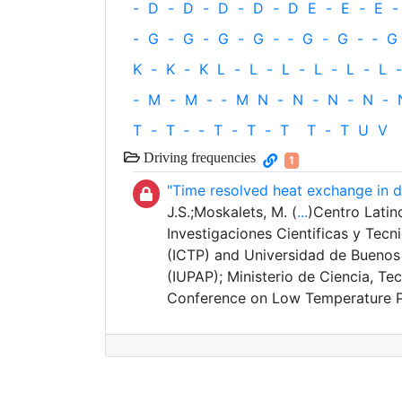
-
D
-
D
-
D
-
D
-
D
E
-
E
-
E
-
-
G
-
G
-
G
-
G
-
‐
G
-
G
-
‐
G
K
-
K
-
K
L
-
L
-
L
-
L
-
L
-
L
-
-
M
-
M
-
‐
M
N
-
N
-
N
-
N
-
T
-
T
‐
-
T
-
T
-
T
T
-
T
U
V
Driving frequencies
1
"Time resolved heat exchange in 
J.S.;Moskalets, M. (
...
)Centro Latin
Investigaciones Cientificas y Tecn
(ICTP) and Universidad de Buenos 
(IUPAP); Ministerio de Ciencia, T
Conference on Low Temperature P