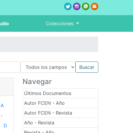
udio
Colecciones
Navegar
Últimos Documentos
Autor FCEN - Año
A
Autor FCEN - Revista
-
Año - Revista
-
D
Revista - Año