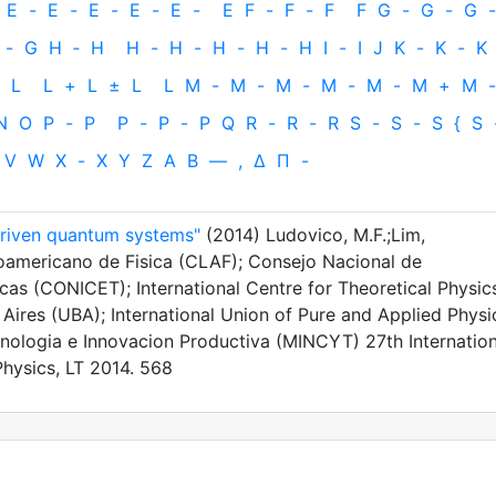
E
-
E
-
E
-
E
-
E
-
E
F
-
F
-
F
F
G
-
G
-
G
-
-
G
H
‐
H
H
-
H
-
H
-
H
-
H
I
-
I
J
K
-
K
-
K
L
L
+
L
±
L
L
M
-
M
-
M
-
M
-
M
-
M
+
M
-
N
O
P
-
P
P
-
P
-
P
Q
R
-
R
-
R
S
-
S
-
S
{
S
V
W
X
-
X
Y
Z
Α
Β
—
,
Δ
Π
-
driven quantum systems"
(2014) Ludovico, M.F.;Lim,
oamericano de Fisica (CLAF); Consejo Nacional de
icas (CONICET); International Centre for Theoretical Physic
Aires (UBA); International Union of Pure and Applied Physi
ecnologia e Innovacion Productiva (MINCYT) 27th Internation
hysics, LT 2014. 568