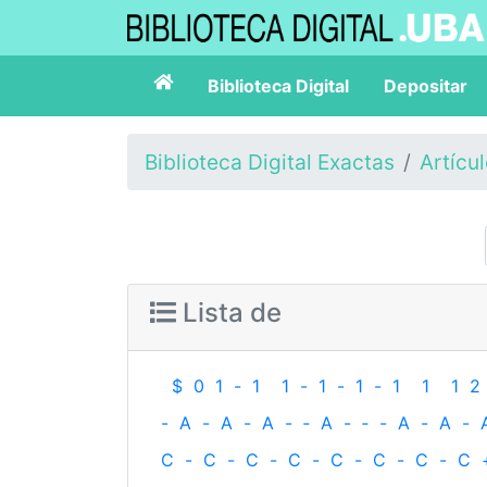
Biblioteca Digital
Depositar
Biblioteca Digital Exactas
Artícu
Lista de
$
0
1
-
1
1
-
1
-
1
-
1
1
1
2
-
A
-
A
-
A
-
‐
A
-
‐
-
A
-
A
-
C
-
C
-
C
-
C
-
C
-
C
-
C
-
C