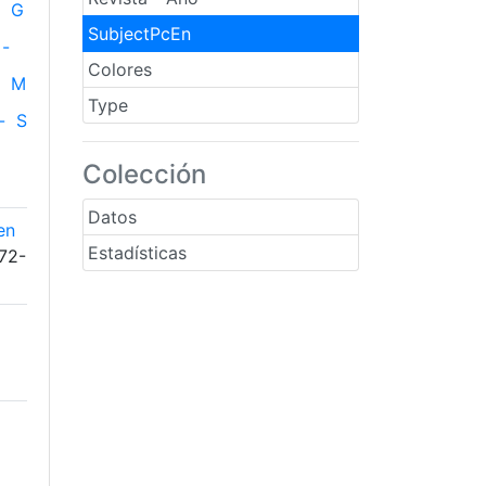
G
SubjectPcEn
-
Colores
M
Type
-
S
Colección
Datos
en
Estadísticas
172-