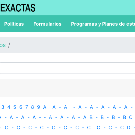
Políticas
Formularios
Programas y Planes de est
los
3
4
5
6
7
8
9
A
A
-
A
-
A
-
A
-
A
-
A
-
A
-
A
-
A
-
A
-
A
-
‐
A
-
A
-
A
-
A
B
-
B
-
B
-
B
C
+
C
-
C
-
C
-
C
-
C
-
C
-
C
-
C
C
-
C
-
C
D