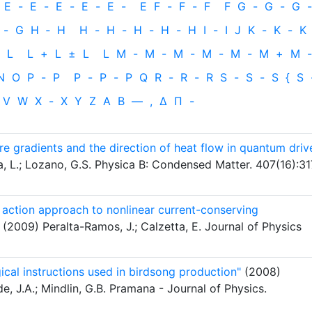
E
-
E
-
E
-
E
-
E
-
E
F
-
F
-
F
F
G
-
G
-
G
-
-
G
H
‐
H
H
-
H
-
H
-
H
-
H
I
-
I
J
K
-
K
-
K
L
L
+
L
±
L
L
M
-
M
-
M
-
M
-
M
-
M
+
M
-
N
O
P
-
P
P
-
P
-
P
Q
R
-
R
-
R
S
-
S
-
S
{
S
V
W
X
-
X
Y
Z
Α
Β
—
,
Δ
Π
-
e gradients and the direction of heat flow in quantum driv
, L.; Lozano, G.S. Physica B: Condensed Matter. 407(16):3
e action approach to nonlinear current-conserving
(2009) Peralta-Ramos, J.; Calzetta, E. Journal of Physics
ical instructions used in birdsong production"
(2008)
de, J.A.; Mindlin, G.B. Pramana - Journal of Physics.