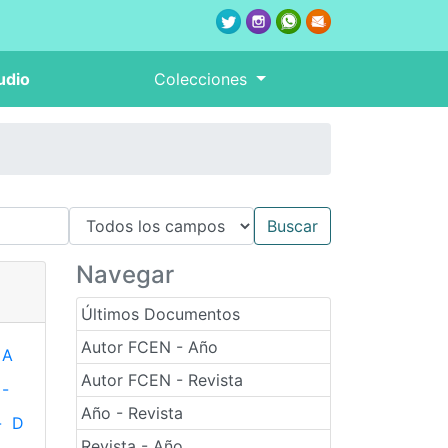
udio
Colecciones
Navegar
Últimos Documentos
Autor FCEN - Año
A
Autor FCEN - Revista
-
Año - Revista
-
D
Revista - Año