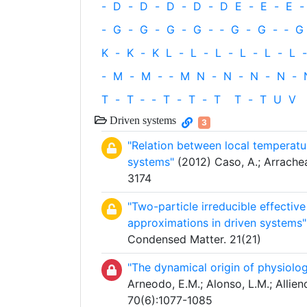
-
D
-
D
-
D
-
D
-
D
E
-
E
-
E
-
-
G
-
G
-
G
-
G
-
‐
G
-
G
-
‐
G
K
-
K
-
K
L
-
L
-
L
-
L
-
L
-
L
-
-
M
-
M
-
‐
M
N
-
N
-
N
-
N
-
T
-
T
‐
-
T
-
T
-
T
T
-
T
U
V
Driven systems
3
"Relation between local temperatur
systems"
(2012) Caso, A.; Arrachea
3174
"Two-particle irreducible effectiv
approximations in driven systems"
Condensed Matter. 21(21)
"The dynamical origin of physiolog
Arneodo, E.M.; Alonso, L.M.; Allien
70(6):1077-1085