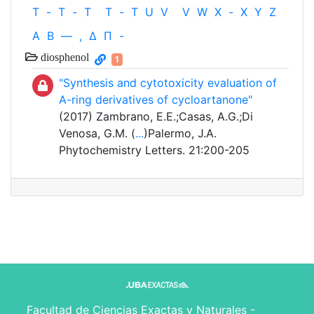
T
-
T
-
T
T
-
T
U
V
V
W
X
-
X
Y
Z
Α
Β
—
,
Δ
Π
-
diosphenol
1
"Synthesis and cytotoxicity evaluation of
A-ring derivatives of cycloartanone"
(2017) Zambrano, E.E.;Casas, A.G.;Di
Venosa, G.M. (
...
)Palermo, J.A.
Phytochemistry Letters. 21:200-205
Facultad de Ciencias Exactas y Naturales -