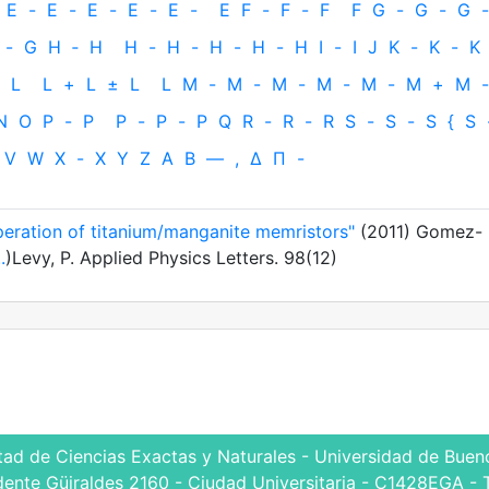
E
-
E
-
E
-
E
-
E
-
E
F
-
F
-
F
F
G
-
G
-
G
-
-
G
H
‐
H
H
-
H
-
H
-
H
-
H
I
-
I
J
K
-
K
-
K
L
L
+
L
±
L
L
M
-
M
-
M
-
M
-
M
-
M
+
M
-
N
O
P
-
P
P
-
P
-
P
Q
R
-
R
-
R
S
-
S
-
S
{
S
V
W
X
-
X
Y
Z
Α
Β
—
,
Δ
Π
-
operation of titanium/manganite memristors"
(2011) Gomez-
..
)Levy, P. Applied Physics Letters. 98(12)
tad de Ciencias Exactas y Naturales - Universidad de Bueno
dente Güiraldes 2160 - Ciudad Universitaria - C1428EGA - 