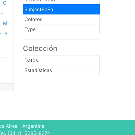
G
SubjectPcEn
-
Colores
M
Type
-
S
Colección
Datos
Estadísticas
s Aires - Argentina
Tel. (54 11) 5285-8274