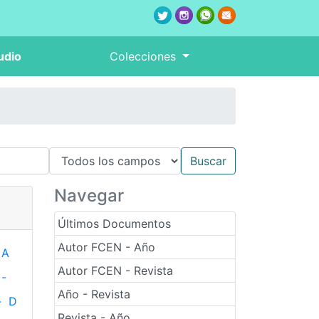
udio
Colecciones
Navegar
Últimos Documentos
Autor FCEN - Año
A
Autor FCEN - Revista
-
Año - Revista
-
D
Revista - Año