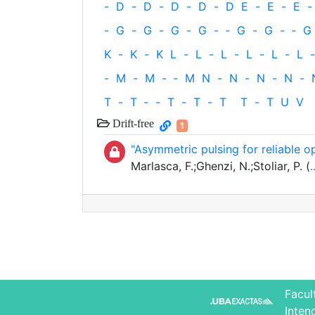
-
D
-
D
-
D
-
D
-
D
E
-
E
-
E
-
-
G
-
G
-
G
-
G
-
‐
G
-
G
-
‐
G
K
-
K
-
K
L
-
L
-
L
-
L
-
L
-
L
-
-
M
-
M
-
‐
M
N
-
N
-
N
-
N
-
T
-
T
‐
-
T
-
T
-
T
T
-
T
U
V
Drift-free
1
"Asymmetric pulsing for reliable 
Marlasca, F.;Ghenzi, N.;Stoliar, P. (
.
Facul
Inten