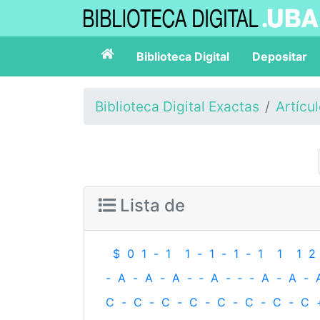
Biblioteca Digital
Depositar
Biblioteca Digital Exactas
Artícu
Lista de
$
0
1
-
1
1
-
1
-
1
-
1
1
1
2
-
A
-
A
-
A
-
‐
A
-
‐
-
A
-
A
-
C
-
C
-
C
-
C
-
C
-
C
-
C
-
C