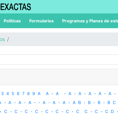
Políticas
Formularios
Programas y Planes de est
los
3
4
5
6
7
8
9
A
A
-
A
-
A
-
A
-
A
-
A
-
A
-
A
-
A
-
A
-
A
-
‐
A
-
A
-
A
-
A
B
-
B
-
B
-
B
C
+
C
-
C
-
C
-
C
-
C
-
C
-
C
-
C
C
-
C
-
C
D